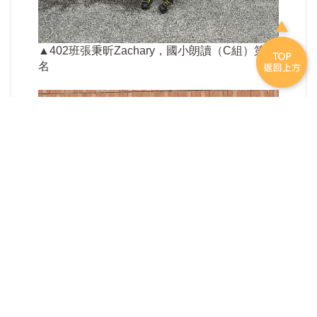
▲402班張秉昕Zachary，國小朗讀（C組）第三
名