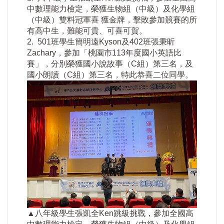
中數理能力檢定，榮獲生物組（中級）及化學組
（中級）雙料冠軍喜 獲金牌，擊敗參加競賽的所
有高中生，難能可貴、可喜可賀。
2. 501班學生簡明遠Kyson及402班張秉昕
Zachary，參加「桃園市113年度國小英語比
賽」，分別榮獲國小說故事（C組）第三名，及
國小朗讀（C組）第三名，特此恭喜二位同學。
▲八年級學生張凱全Ken跳級挑戰，參加全國高