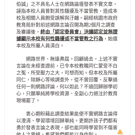
伯誠」之不具名人士在網路論壇發表不實文章，
誣指本校人員曾對其性騷擾及不當管教，造成本
校及相關人員飽受誤解與汙衊。嗣經桃園市政府
教育局針對前述網路言論召開為期2個月之調查
及審議後，
終由「認定委員會」決議認定並無證
據顯示本校有何性騷擾或不當管教之行為
，始還
本校及所屬人員清白。
網路世界、無遠弗屆。回顧過去，上述不實
言論在未經查證前，已令本校教職同仁蒙受不白
之冤，所受壓力之大，可想而知。但本校及所屬
同仁，除靜心等候調查外，從不曾回覆、反擊過
任何一則網路評論，何以如此？不過回歸辦學初
心，只願單純將學校資源、全副心力挹注於教育
現場罷了。
衷心期盼藉此調查結果能使不實網路言論得
以澄清、學習環境回歸單純。更期許孩子們都有
勇於發表言論之表現，卻也能同時學習到不傷害
他人之界線，希望我們都能以身作則。