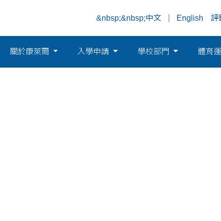
&nbsp;&nbsp;中文
English
評
關於康萊爾
入學申請
學校部門
體育