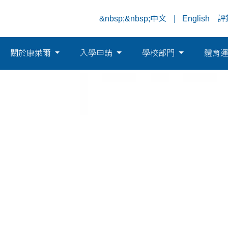
&nbsp;&nbsp;中文
English
評
關於康萊爾
入學申請
學校部門
體育