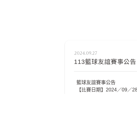
2024.09.27
113籃球友誼賽事公告
籃球友誼賽事公告
【比賽日期】2024／09／28（六
【比賽年級】4-6年級
【比賽地點】桃園市成功國
【對戰隊伍】桃園市成功國
【集合時間】08:30集合
【比賽服裝】雙面練習球衣
【攜帶物品】背包、水壺、