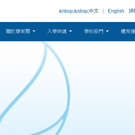
&nbsp;&nbsp;中文
English
評
關於康萊爾
入學申請
學校部門
體育