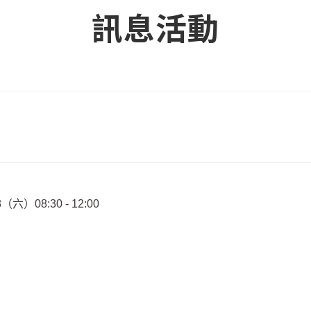
訊息活動
）08:30 - 12:00
小
小、桃園市楓樹國小
；假日請球員自行前往比賽場地。。
毛巾、替換衣物。