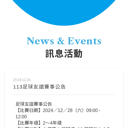
News & Events
訊息活動
2024.12.26
113足球友誼賽事公告
足球友誼賽事公告
【比賽日期】2024／12／28（六）09:00 -
12:00
【比賽年級】2～4年級