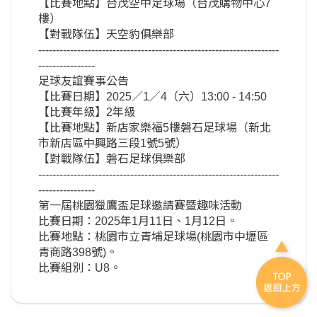
【比賽地點】台茂空中足球場（台茂購物中心7
樓）
【對戰隊伍】天空豹俱樂部
--------------------------------------------------------------------
----------------
足球友誼賽事公告
【比賽日期】2025／1／4（六）13:00 - 14:50
【比賽年級】2年級
【比賽地點】新店家樂福5樓磐石足球場（新北
市新店區中興路三段1號5號）
【對戰隊伍】磐石足球俱樂部
--------------------------------------------------------------------
----------------
第一屆桃園獵鷹盃足球邀請賽暨趣味活動
比賽日期：2025年1月11日、1月12日。
比賽地點：桃園市立青埔足球場(桃園市中壢區
青商路398號)。
比賽組別：U8。