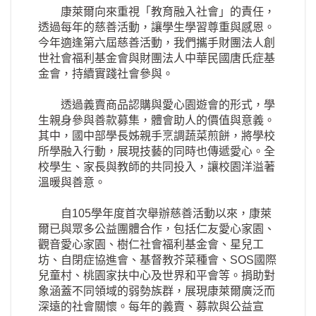
康萊爾向來重視「教育融入社會」的責任，
透過每年的慈善活動，讓學生學習尊重與感恩。
今年適逢第六屆慈善活動，我們攜手財團法人創
世社會福利基金會與財團法人中華民國唐氏症基
金會，持續實踐社會參與。
透過義賣商品認購與愛心園遊會的形式，學
生親身參與善款募集，體會助人的價值與意義。
其中，國中部學長姊親手烹調蔬菜煎餅，將學校
所學融入行動，展現技藝的同時也傳遞愛心。全
校學生、家長與教師的共同投入，讓校園洋溢著
溫暖與善意。
自105學年度首次舉辦慈善活動以來，康萊
爾已與眾多公益團體合作，包括仁友愛心家園、
觀音愛心家園、樹仁社會福利基金會、星兒工
坊、自閉症協進會、基督教芥菜種會、SOS國際
兒童村、桃園家扶中心及世界和平會等。捐助對
象涵蓋不同領域的弱勢族群，展現康萊爾廣泛而
深遠的社會關懷。每年的義賣、募款與公益宣