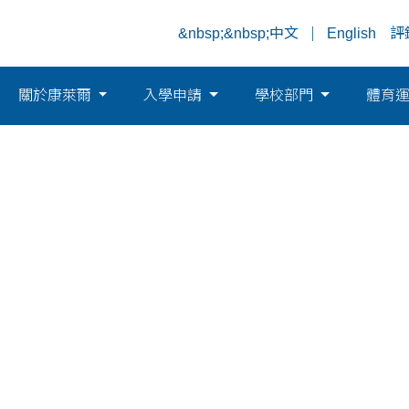
&nbsp;&nbsp;中文
English
評
關於康萊爾
入學申請
學校部門
體育