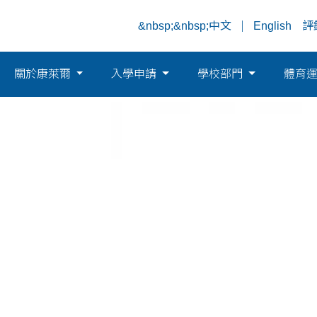
&nbsp;&nbsp;中文
English
評
關於康萊爾
入學申請
學校部門
體育